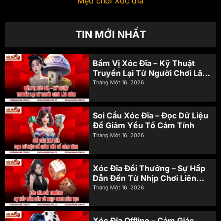
Mẹo chơi Xóc đĩa
TIN MỚI NHẤT
Bấm Vị Xóc Đĩa – Kỹ Thuật
Truyền Lại Từ Người Chơi Lâu
Năm
Tháng Một 16, 2026
Soi Cầu Xóc Đĩa – Đọc Dữ Liệu
Để Giảm Yếu Tố Cảm Tính
Tháng Một 16, 2026
Xóc Đĩa Đổi Thưởng – Sự Hấp
Dẫn Đến Từ Nhịp Chơi Liên
Tục
Tháng Một 16, 2026
Xóc Đĩa Offline – Cảm Giác