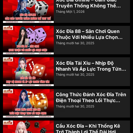
Truyền Thống Không Thể
Thay Thế
Tháng Một 1, 2026
Xóc Đĩa 88 – Sân Chơi Quen
Thuộc Với Nhiều Lựa Chọn
Cược
Tháng mười hai 30, 2025
Xóc Đĩa Tài Xỉu – Nhịp Độ
Nhanh Và Áp Lực Trong Từng
Ván
Tháng mười hai 30, 2025
Công Thức Đánh Xóc Đĩa Trên
Điện Thoại Theo Lối Thực
Dụng
Tháng mười hai 30, 2025
Cầu Xóc Đĩa – Khi Thống Kê
Trở Thành Lợi Thế Dài Hơi