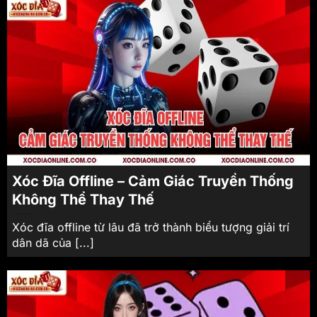
Xóc Đĩa Offline – Cảm Giác Truyền Thống
Không Thể Thay Thế
Xóc đĩa offline từ lâu đã trở thành biểu tượng giải trí
dân dã của [...]