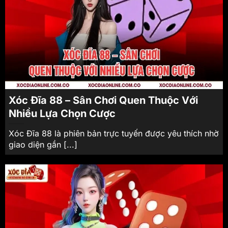
Xóc Đĩa 88 – Sân Chơi Quen Thuộc Với
Nhiều Lựa Chọn Cược
Xóc Đĩa 88 là phiên bản trực tuyến được yêu thích nhờ
giao diện gần [...]