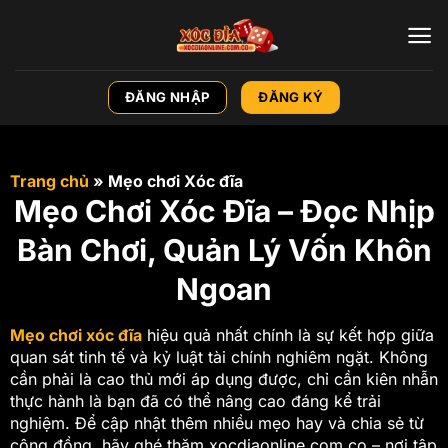
Chuyển
đến
nội
dung
ĐĂNG NHẬP
ĐĂNG KÝ
Trang chủ
»
Mẹo chơi Xóc đĩa
Mẹo Chơi Xóc Đĩa – Đọc Nhịp
Bàn Chơi, Quản Lý Vốn Khôn
Ngoan
Mẹo chơi xóc đĩa
hiệu quả nhất chính là sự kết hợp giữa
quan sát tinh tế và kỷ luật tài chính nghiêm ngặt. Không
cần phải là cao thủ mới áp dụng được, chỉ cần kiên nhẫn
thực hành là bạn đã có thể nâng cao đáng kể trải
nghiệm. Để cập nhật thêm nhiều mẹo hay và chia sẻ từ
cộng đồng, hãy ghé thăm xocdiaonline.com.co – nơi tập