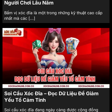
Người Chơi Lâu Năm
Bấm vị xóc đĩa là một trong những kỹ thuật cao cấp
nhất mà các [...]
Soi Cầu Xóc Đĩa – Đọc Dữ Liệu Để Giảm
Yếu Tố Cảm Tính
Soi cầu xóc đĩa đang ngày càng được cộng đồng