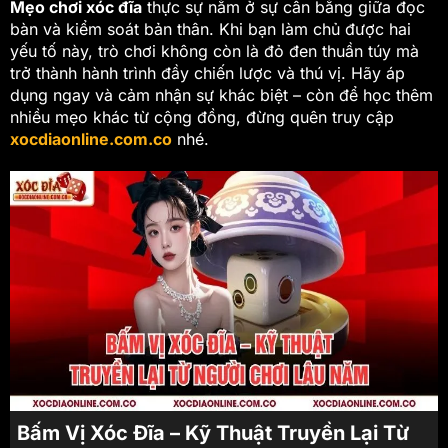
Mẹo chơi xóc đĩa
thực sự nằm ở sự cân bằng giữa đọc
bàn và kiểm soát bản thân. Khi bạn làm chủ được hai
yếu tố này, trò chơi không còn là đỏ đen thuần túy mà
trở thành hành trình đầy chiến lược và thú vị. Hãy áp
dụng ngay và cảm nhận sự khác biệt – còn để học thêm
nhiều mẹo khác từ cộng đồng, đừng quên truy cập
xocdiaonline.com.co
nhé.
Bấm Vị Xóc Đĩa – Kỹ Thuật Truyền Lại Từ