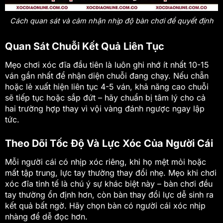
Cách quan sát và cảm nhận nhịp độ bàn chơi để quyết định
Quan Sát Chuỗi Kết Quả Liên Tục
Mẹo chơi xóc đĩa đầu tiên là luôn ghi nhớ ít nhất 10-15
ván gần nhất để nhận diện chuỗi đang chạy. Nếu chẵn
hoặc lẻ xuất hiện liên tục 4-5 ván, khả năng cao chuỗi
sẽ tiếp tục hoặc sắp đứt – hãy chuẩn bị tâm lý cho cả
hai trường hợp thay vì vội vàng đánh ngược ngay lập
tức.
Theo Dõi Tốc Độ Và Lực Xóc Của Người Cái
Mỗi người cái có nhịp xóc riêng, khi họ mệt mỏi hoặc
mất tập trung, lực tay thường thay đổi nhẹ. Mẹo khi chơi
xóc đĩa tinh tế là chú ý sự khác biệt này – bàn chơi đều
tay thường ổn định hơn, còn bàn thay đổi lực dễ sinh ra
kết quả bất ngờ. Hãy chọn bàn có người cái xóc nhịp
nhàng để dễ đọc hơn.