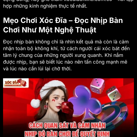
hợp những kinh nghiệm thực tế nhất.
Mẹo Chơi Xóc Đĩa – Đọc Nhịp Bàn
Chơi Như Một Nghệ Thuật
Đọc nhịp bàn không chỉ là nhìn kết quả mà còn là cảm
nhận toàn bộ không khí, từ cách người cái xóc bát đến
tâm lý chung của những người xung quanh. Khi nắm
được nhịp, bạn sẽ biết lúc nào nên tấn công mạnh mẽ
và lúc nào cần lùi lại chờ thời.