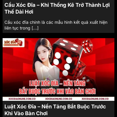
Cầu Xóc Đĩa – Khi Thống Kê Trở Thành Lợi
Thế Dài Hơi
Cầu xóc đĩa chính là các mẫu hình kết quả xuất hiện
liên tục trong [...]
Luật Xóc Đĩa – Nền Tảng Bắt Buộc Trước
Khi Vào Bàn Chơi