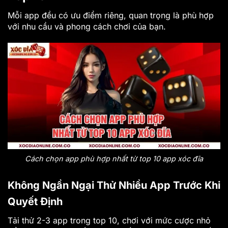
Mỗi app đều có ưu điểm riêng, quan trọng là phù hợp
với nhu cầu và phong cách chơi của bạn.
Cách chọn app phù hợp nhất từ top 10 app xóc đĩa
Không Ngần Ngại Thử Nhiều App Trước Khi
Quyết Định
Tải thử 2-3 app trong top 10, chơi với mức cược nhỏ