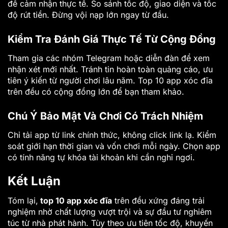
để cảm nhận thực tế. So sánh tốc độ, giao diện và tốc
độ rút tiền. Đừng vội nạp lớn ngay từ đầu.
Kiểm Tra Đánh Giá Thực Tế Từ Cộng Đồng
Tham gia các nhóm Telegram hoặc diễn đàn để xem
nhận xét mới nhất. Tránh tin hoàn toàn quảng cáo, ưu
tiên ý kiến từ người chơi lâu năm. Top 10 app xóc đĩa
trên đều có cộng đồng lớn để bạn tham khảo.
Chú Ý Bảo Mật Và Chơi Có Trách Nhiệm
Chỉ tải app từ link chính thức, không click link lạ. Kiểm
soát giới hạn thời gian và vốn chơi mỗi ngày. Chọn app
có tính năng tự khóa tài khoản khi cần nghỉ ngơi.
Kết Luận
Tóm lại,
top 10 app xóc đĩa
trên đều xứng đáng trải
nghiệm nhờ chất lượng vượt trội và sự đầu tư nghiêm
túc từ nhà phát hành. Tùy theo ưu tiên tốc độ, khuyến