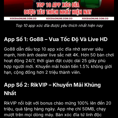
Top 10 app xóc đĩa được yêu thích nhất hiện nay
App Số 1: Go88 – Vua Tốc Độ Và Live HD
Go88 dẫn đầu top 10 app xóc đĩa nhờ server siêu
mạnh, hình ảnh dealer live sắc nét 4K. Hơn 50 bàn chơi
hoạt động 24/7, thời gian đặt cược dài 25 giây phù
hợp người mới. Khuyến mãi hoàn tiền 1.5% không giới
hạn, cộng đồng hơn 2 triệu thành viên.
App Số 2: RikVIP – Khuyến Mãi Khủng
Nhất
RikVIP nổi bật với bonus chào mừng 100% lên đến 20
triệu, quà tặng hàng ngày. App nhẹ chỉ 50MB, chạy
mượt trên mọi dòng máy. Bàn xóc đĩa tứ linh độc