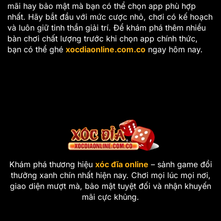
mãi hay bảo mật mà bạn có thể chọn app phù hợp
nhất. Hãy bắt đầu với mức cược nhỏ, chơi có kế hoạch
và luôn giữ tinh thần giải trí. Để khám phá thêm nhiều
bàn chơi chất lượng trước khi chọn app chính thức,
bạn có thể ghé
xocdiaonline.com.co
ngay hôm nay.
Khám phá thương hiệu
xóc đĩa online
– sảnh game đổi
thưởng xanh chín nhất hiện nay. Chơi mọi lúc mọi nơi,
giao diện mượt mà, bảo mật tuyệt đối và nhận khuyến
mãi cực khủng.