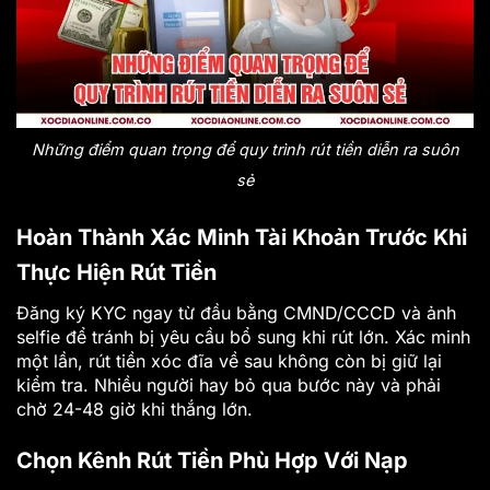
Những điểm quan trọng để quy trình rút tiền diễn ra suôn
sẻ
Hoàn Thành Xác Minh Tài Khoản Trước Khi
Thực Hiện Rút Tiền
Đăng ký KYC ngay từ đầu bằng CMND/CCCD và ảnh
selfie để tránh bị yêu cầu bổ sung khi rút lớn. Xác minh
một lần, rút tiền xóc đĩa về sau không còn bị giữ lại
kiểm tra. Nhiều người hay bỏ qua bước này và phải
chờ 24-48 giờ khi thắng lớn.
Chọn Kênh Rút Tiền Phù Hợp Với Nạp