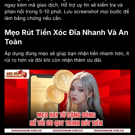
ngay kèm mã giao dịch. Hỗ trợ uy tín sẽ kiểm tra và
phản hồi trong 5-10 phút. Lưu screenshot mọi bước để
làm bằng chứng nếu cần.
Mẹo Rút Tiền Xóc Đĩa Nhanh Và An
Toàn
Áp dụng đúng mẹo sẽ giúp bạn nhận tiền nhanh hơn, ít
rủi ro hơn và đôi khi còn nhận thêm ưu đãi.