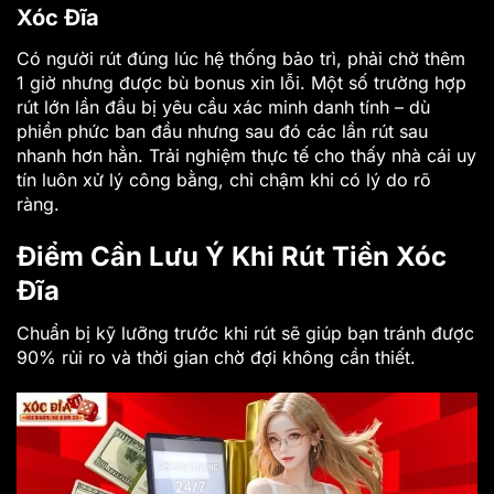
Xóc Đĩa
Có người rút đúng lúc hệ thống bảo trì, phải chờ thêm
1 giờ nhưng được bù bonus xin lỗi. Một số trường hợp
rút lớn lần đầu bị yêu cầu xác minh danh tính – dù
phiền phức ban đầu nhưng sau đó các lần rút sau
nhanh hơn hẳn. Trải nghiệm thực tế cho thấy nhà cái uy
tín luôn xử lý công bằng, chỉ chậm khi có lý do rõ
ràng.
Điểm Cần Lưu Ý Khi Rút Tiền Xóc
Đĩa
Chuẩn bị kỹ lưỡng trước khi rút sẽ giúp bạn tránh được
90% rủi ro và thời gian chờ đợi không cần thiết.