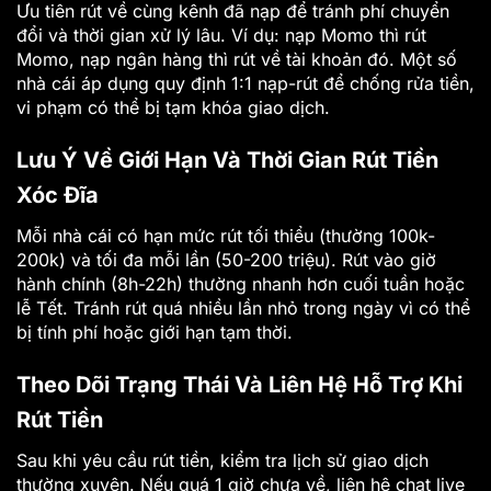
Ưu tiên rút về cùng kênh đã nạp để tránh phí chuyển
đổi và thời gian xử lý lâu. Ví dụ: nạp Momo thì rút
Momo, nạp ngân hàng thì rút về tài khoản đó. Một số
nhà cái áp dụng quy định 1:1 nạp-rút để chống rửa tiền,
vi phạm có thể bị tạm khóa giao dịch.
Lưu Ý Về Giới Hạn Và Thời Gian Rút Tiền
Xóc Đĩa
Mỗi nhà cái có hạn mức rút tối thiểu (thường 100k-
200k) và tối đa mỗi lần (50-200 triệu). Rút vào giờ
hành chính (8h-22h) thường nhanh hơn cuối tuần hoặc
lễ Tết. Tránh rút quá nhiều lần nhỏ trong ngày vì có thể
bị tính phí hoặc giới hạn tạm thời.
Theo Dõi Trạng Thái Và Liên Hệ Hỗ Trợ Khi
Rút Tiền
Sau khi yêu cầu rút tiền, kiểm tra lịch sử giao dịch
thường xuyên. Nếu quá 1 giờ chưa về, liên hệ chat live