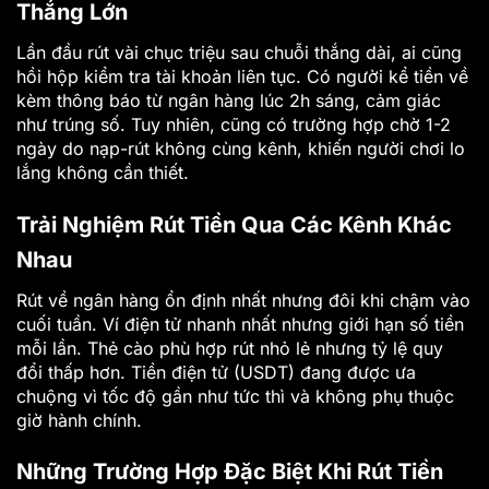
Thắng Lớn
Lần đầu rút vài chục triệu sau chuỗi thắng dài, ai cũng
hồi hộp kiểm tra tài khoản liên tục. Có người kể tiền về
kèm thông báo từ ngân hàng lúc 2h sáng, cảm giác
như trúng số. Tuy nhiên, cũng có trường hợp chờ 1-2
ngày do nạp-rút không cùng kênh, khiến người chơi lo
lắng không cần thiết.
Trải Nghiệm Rút Tiền Qua Các Kênh Khác
Nhau
Rút về ngân hàng ổn định nhất nhưng đôi khi chậm vào
cuối tuần. Ví điện tử nhanh nhất nhưng giới hạn số tiền
mỗi lần. Thẻ cào phù hợp rút nhỏ lẻ nhưng tỷ lệ quy
đổi thấp hơn. Tiền điện tử (USDT) đang được ưa
chuộng vì tốc độ gần như tức thì và không phụ thuộc
giờ hành chính.
Những Trường Hợp Đặc Biệt Khi Rút Tiền