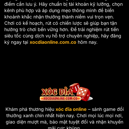
điểm cần lưu ý. Hãy chuẩn bị tài khoản kỹ lưỡng, chọn
kênh phù hợp và áp dụng mẹo thông minh để biến
khoảnh khắc nhận thưởng thành niềm vui trọn vẹn.
Chơi có kế hoạch, rút có chiến lược sẽ giúp bạn tận
hưởng trò chơi bền vững hơn. Để trải nghiệm rút tiền
siêu tốc cùng dịch vụ hỗ trợ chuyên nghiệp, hãy đăng
ký ngay tại
xocdiaonline.com.co
hôm nay.
Khám phá thương hiệu
xóc đĩa online
– sảnh game đổi
thưởng xanh chín nhất hiện nay. Chơi mọi lúc mọi nơi,
giao diện mượt mà, bảo mật tuyệt đối và nhận khuyến
mãi cực khủng.