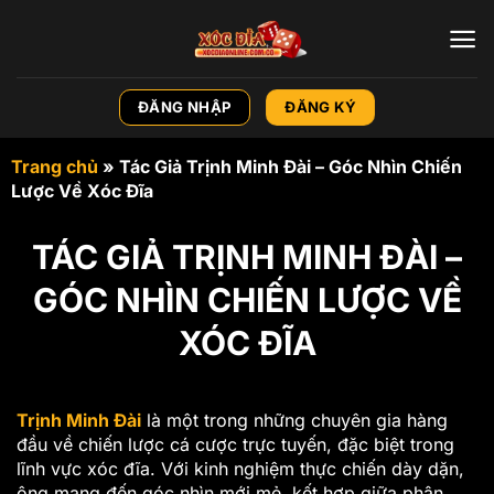
Chuyển
đến
nội
dung
ĐĂNG NHẬP
ĐĂNG KÝ
Trang chủ
»
Tác Giả Trịnh Minh Đài – Góc Nhìn Chiến
Lược Về Xóc Đĩa
TÁC GIẢ TRỊNH MINH ĐÀI –
GÓC NHÌN CHIẾN LƯỢC VỀ
XÓC ĐĨA
Trịnh Minh Đài
là một trong những chuyên gia hàng
đầu về chiến lược cá cược trực tuyến, đặc biệt trong
lĩnh vực xóc đĩa. Với kinh nghiệm thực chiến dày dặn,
ông mang đến góc nhìn mới mẻ, kết hợp giữa phân