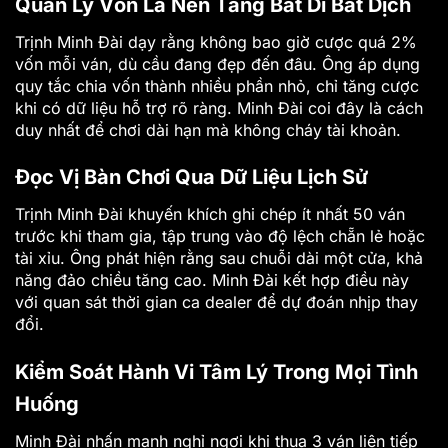
Quản Lý Vốn Là Nền Tảng Bất Di Bất Dịch
Trịnh Minh Đài dạy rằng không bao giờ cược quá 2%
vốn mỗi ván, dù cầu đang đẹp đến đâu. Ông áp dụng
quy tắc chia vốn thành nhiều phần nhỏ, chỉ tăng cược
khi có dữ liệu hỗ trợ rõ ràng. Minh Đài coi đây là cách
duy nhất để chơi dài hạn mà không cháy tài khoản.
Đọc Vị Bàn Chơi Qua Dữ Liệu Lịch Sử
Trịnh Minh Đài khuyến khích ghi chép ít nhất 50 ván
trước khi tham gia, tập trung vào độ lệch chẵn lẻ hoặc
tài xỉu. Ông phát hiện rằng sau chuỗi dài một cửa, khả
năng đảo chiều tăng cao. Minh Đài kết hợp điều này
với quan sát thời gian ca dealer để dự đoán nhịp thay
đổi.
Kiểm Soát Hành Vi Tâm Lý Trong Mọi Tình
Huống
Minh Đài nhấn mạnh nghỉ ngơi khi thua 3 ván liên tiếp