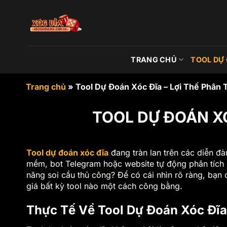
Chuyển
đến
nội
dung
TRANG CHỦ
TOOL DỰ
Trang chủ
»
Tool Dự Đoán Xóc Đĩa – Lợi Thế Phân 
TOOL DỰ ĐOÁN XÓ
Tool dự đoán xóc đĩa
đang tràn lan trên các diễn đ
mềm, bot Telegram hoặc website tự động phân tích lị
năng soi cầu thủ công? Để có cái nhìn rõ ràng, bạn
giá bất kỳ tool nào một cách công bằng.
Thực Tế Về Tool Dự Đoán Xóc Đĩa