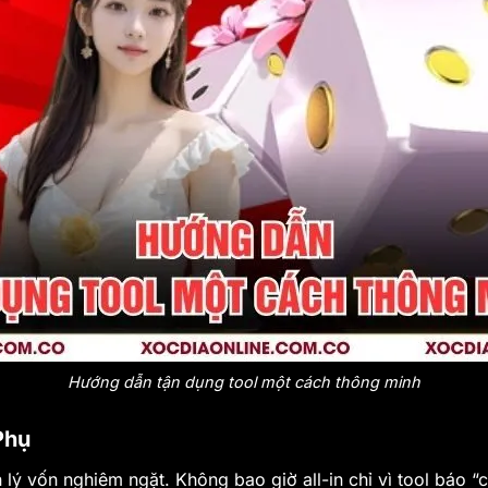
Hướng dẫn tận dụng tool một cách thông minh
Phụ
n lý vốn nghiêm ngặt. Không bao giờ all-in chỉ vì tool báo “