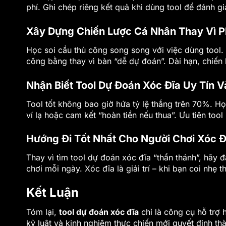
phí. Ghi chép riêng kết quả khi dùng tool để đánh gi
Xây Dựng Chiến Lược Cá Nhân Thay Vì P
Học soi cầu thủ công song song với việc dùng tool.
công bằng thay vì bàn “dễ dự đoán”. Dài hạn, chiến
Nhận Biết Tool Dự Đoán Xóc Đĩa Uy Tín 
Tool tốt không bao giờ hứa tỷ lệ thắng trên 70%. H
ví lạ hoặc cam kết “hoàn tiền nếu thua”. Ưu tiên to
Hướng Đi Tốt Nhất Cho Người Chơi Xóc Đ
Thay vì tìm tool dự đoán xóc đĩa “thần thánh”, hãy đ
chơi mỗi ngày. Xóc đĩa là giải trí – khi bạn coi nhẹ t
Kết Luận
Tóm lại,
tool dự đoán xóc đĩa
chỉ là công cụ hỗ trợ 
kỷ luật và kinh nghiệm thực chiến mới quyết định thà