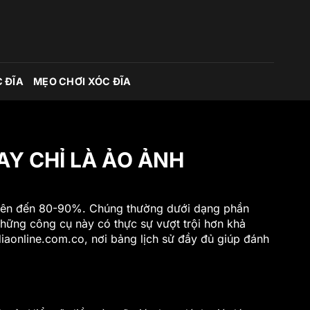
 ĐĨA
MẸO CHƠI XÓC ĐĨA
AY CHỈ LÀ ẢO ẢNH
g lên đến 80-90%. Chúng thường dưới dạng phần
những công cụ này có thực sự vượt trội hơn khả
iaonline.com.co, nơi bảng lịch sử đầy đủ giúp đánh